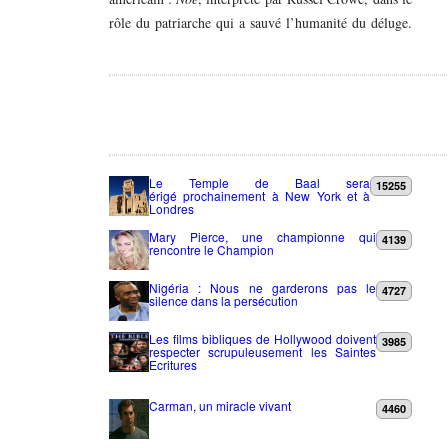
rôle du patriarche qui a sauvé l’humanité du déluge.
Le Temple de Baal sera
15255
érigé prochainement à New York et à
Londres
Mary Pierce, une championne qui
4139
rencontre le Champion
Nigéria : Nous ne garderons pas le
4727
silence dans la persécution
Les films bibliques de Hollywood doivent
3985
respecter scrupuleusement les Saintes
Ecritures
Carman, un miracle vivant
4460