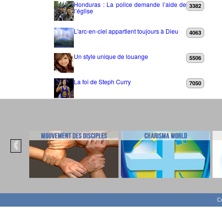
Honduras : La police demande l’aide de
3382
l’église
L'arc-en-ciel appartient toujours à Dieu
4063
Un style unique de louange
5506
La foi de Steph Curry
7050
Co