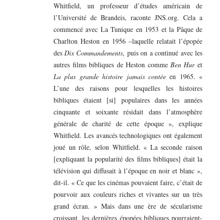
Whitfield, un professeur d’études américain de
l’Université de Brandeis, raconte JNS.org. Cela a
commencé avec La Tunique en 1953 et la Pâque de
Charlton Heston en 1956 –laquelle relatait l’épopée
des
Dix Commandements
, puis on a continué avec les
autres films bibliques de Heston comme
Ben Hur
et
La plus grande histoire jamais contée
en 1965. «
L’une des raisons pour lesquelles les histoires
bibliques étaient [si] populaires dans les années
cinquante et soixante résidait dans l’atmosphère
générale de charité de cette époque », explique
Whitfield. Les avancés technologiques ont également
joué un rôle, selon Whitfield. « La seconde raison
[expliquant la popularité des films bibliques] était la
télévision qui diffusait à l’époque en noir et blanc »,
dit-il. « Ce que les cinémas pouvaient faire, c’était de
pourvoir aux couleurs riches et vivantes sur un très
grand écran. » Mais dans une ère de sécularisme
croissant, les dernières épopées bibliques pourraient-