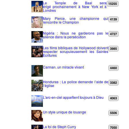
Le Temple de Baal sera
15255
érigé prochainement à New York et à
Londres
Mary Pierce, une championne qui
4139
rencontre le Champion
Nigéria : Nous ne garderons pas le
4727
silence dans la persécution
Les films bibliques de Hollywood doivent
3985
respecter scrupuleusement les Saintes
Ecritures
Carman, un miracle vivant
4460
Honduras : La police demande l’aide de
3382
l’église
L'arc-en-ciel appartient toujours à Dieu
4063
Un style unique de louange
5506
La foi de Steph Curry
7050