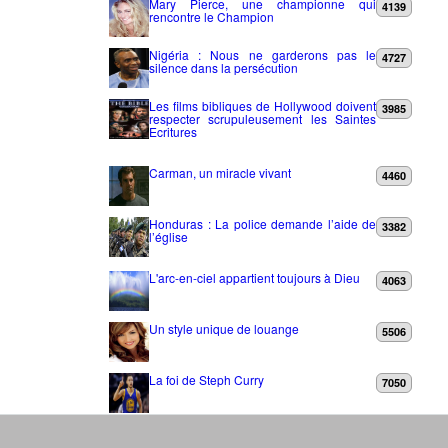
Mary Pierce, une championne qui
4139
rencontre le Champion
Nigéria : Nous ne garderons pas le
4727
silence dans la persécution
Les films bibliques de Hollywood doivent
3985
respecter scrupuleusement les Saintes
Ecritures
Carman, un miracle vivant
4460
Honduras : La police demande l’aide de
3382
l’église
L'arc-en-ciel appartient toujours à Dieu
4063
Un style unique de louange
5506
La foi de Steph Curry
7050