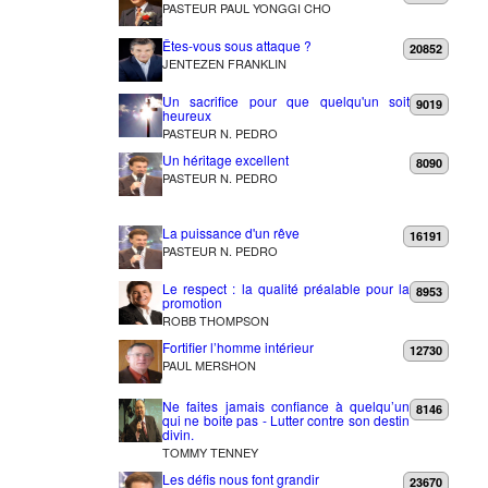
PASTEUR PAUL YONGGI CHO
Êtes-vous sous attaque ?
20852
JENTEZEN FRANKLIN
Un sacrifice pour que quelqu'un soit
9019
heureux
PASTEUR N. PEDRO
Un héritage excellent
8090
PASTEUR N. PEDRO
La puissance d'un rêve
16191
PASTEUR N. PEDRO
Le respect : la qualité préalable pour la
8953
promotion
ROBB THOMPSON
Fortifier l’homme intérieur
12730
PAUL MERSHON
Ne faites jamais confiance à quelqu’un
8146
qui ne boite pas - Lutter contre son destin
divin.
TOMMY TENNEY
Les défis nous font grandir
23670