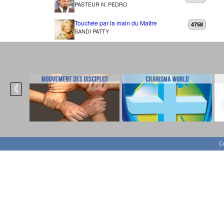
PASTEUR N. PEDRO
Touchée par la main du Maître
4758
SANDI PATTY
Co