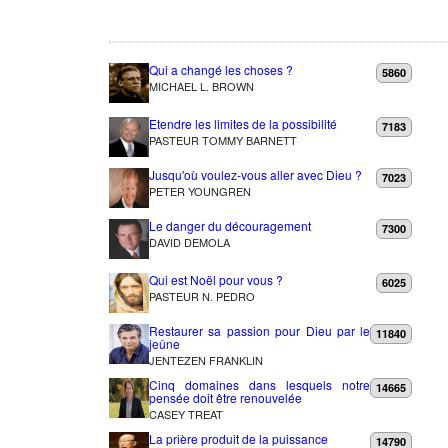
Qui a changé les choses ?
5860
MICHAEL L. BROWN
Etendre les limites de la possibilité
7183
PASTEUR TOMMY BARNETT
Jusqu'où voulez-vous aller avec Dieu ?
7023
PETER YOUNGREN
Le danger du découragement
7300
DAVID DEMOLA
Qui est Noël pour vous ?
6025
PASTEUR N. PEDRO
Restaurer sa passion pour Dieu par le
11840
jeûne
JENTEZEN FRANKLIN
Cinq domaines dans lesquels notre
14665
pensée doit être renouvelée
CASEY TREAT
La prière produit de la puissance
14790