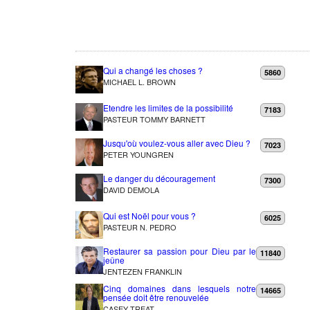
Qui a changé les choses ?
5860
MICHAEL L. BROWN
Etendre les limites de la possibilité
7183
PASTEUR TOMMY BARNETT
Jusqu'où voulez-vous aller avec Dieu ?
7023
PETER YOUNGREN
Le danger du découragement
7300
DAVID DEMOLA
Qui est Noël pour vous ?
6025
PASTEUR N. PEDRO
Restaurer sa passion pour Dieu par le
11840
jeûne
JENTEZEN FRANKLIN
Cinq domaines dans lesquels notre
14665
pensée doit être renouvelée
CASEY TREAT