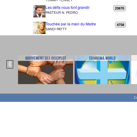
Les défis nous font grandir
23670
PASTEUR N. PEDRO
Touchée par la main du Maître
4758
SANDI PATTY
Co