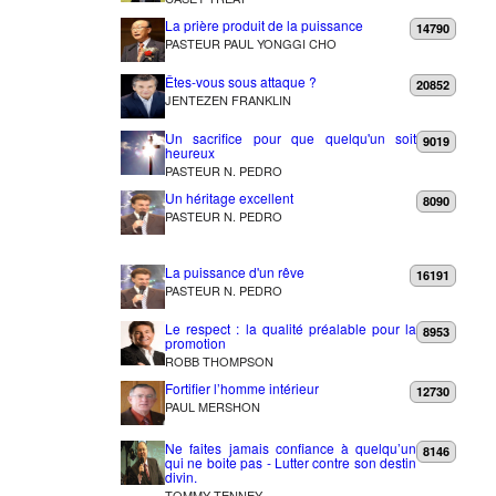
La prière produit de la puissance
14790
PASTEUR PAUL YONGGI CHO
Êtes-vous sous attaque ?
20852
JENTEZEN FRANKLIN
Un sacrifice pour que quelqu'un soit
9019
heureux
PASTEUR N. PEDRO
Un héritage excellent
8090
PASTEUR N. PEDRO
La puissance d'un rêve
16191
PASTEUR N. PEDRO
Le respect : la qualité préalable pour la
8953
promotion
ROBB THOMPSON
Fortifier l’homme intérieur
12730
PAUL MERSHON
Ne faites jamais confiance à quelqu’un
8146
qui ne boite pas - Lutter contre son destin
divin.
TOMMY TENNEY