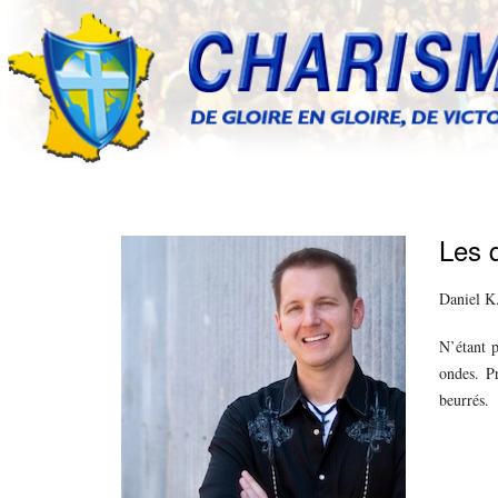
Les q
Daniel K
N’étant p
ondes. P
beurrés.