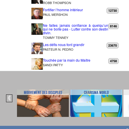
ROBB THOMPSON
Fortifier l’homme intérieur
12730
PAUL MERSHON
Ne faites jamais confiance à quelqu’un
8146
qui ne boite pas - Lutter contre son destin
divin.
TOMMY TENNEY
Les défis nous font grandir
23670
PASTEUR N. PEDRO
Touchée par la main du Maître
4758
SANDI PATTY