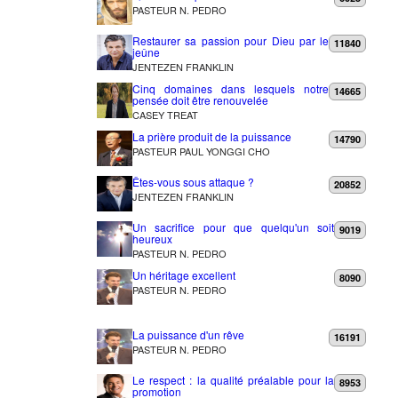
PASTEUR N. PEDRO
Restaurer sa passion pour Dieu par le
11840
jeûne
JENTEZEN FRANKLIN
Cinq domaines dans lesquels notre
14665
pensée doit être renouvelée
CASEY TREAT
La prière produit de la puissance
14790
PASTEUR PAUL YONGGI CHO
Êtes-vous sous attaque ?
20852
JENTEZEN FRANKLIN
Un sacrifice pour que quelqu'un soit
9019
heureux
PASTEUR N. PEDRO
Un héritage excellent
8090
PASTEUR N. PEDRO
La puissance d'un rêve
16191
PASTEUR N. PEDRO
Le respect : la qualité préalable pour la
8953
promotion