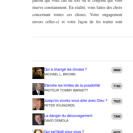
patron qui vous fait du tort ou le conjoint qui vous
énerve constamment. En réalité, vous faites des choix
concernant toutes ces choses. Votre engagement
envers celles-ci et votre façon de les traiter sont
Qui a changé les choses ?
5860
MICHAEL L. BROWN
Etendre les limites de la possibilité
7183
PASTEUR TOMMY BARNETT
Jusqu'où voulez-vous aller avec Dieu ?
7023
PETER YOUNGREN
Le danger du découragement
7300
DAVID DEMOLA
Qui est Noël pour vous ?
6025