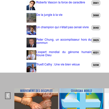
Roberto Vascon la force de caractère
3941
De la jungle à la vie
3068
Un champion qui n'était pas censé vivre
3040
Peter Chung, un accomplisseur hors du
3925
commun
L’expert mondial du génome humain
4031
trouve Dieu
Truett Cathy : Une vie bien vécue
3238