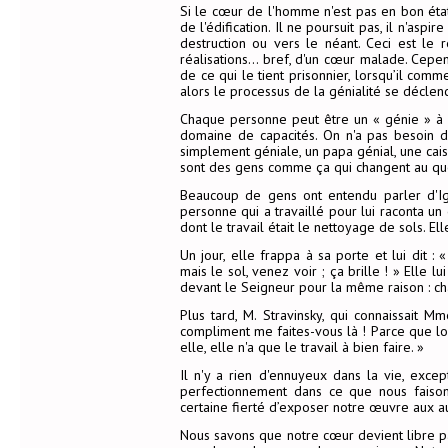
Si le cœur de l'homme n'est pas en bon état,
de l'édification. Il ne poursuit pas, il n'aspi
destruction ou vers le néant. Ceci est le 
réalisations… bref, d'un cœur malade. Cepend
de ce qui le tient prisonnier, lorsqu’il comm
alors le processus de la génialité se déclen
Chaque personne peut être un « génie » à s
domaine de capacités. On n'a pas besoin d
simplement géniale, un papa génial, une cai
sont des gens comme ça qui changent au quot
Beaucoup de gens ont entendu parler d'Igo
personne qui a travaillé pour lui raconta 
dont le travail était le nettoyage de sols. Ell
Un jour, elle frappa à sa porte et lui dit 
mais le sol, venez voir ; ça brille ! » Elle 
devant le Seigneur pour la même raison : chac
Plus tard, M. Stravinsky, qui connaissait M
compliment me faites-vous là ! Parce que lo
elle, elle n'a que le travail à bien faire. »
Il n'y a rien d'ennuyeux dans la vie, ex
perfectionnement dans ce que nous faison
certaine fierté d’exposer notre œuvre aux au
Nous savons que notre cœur devient libre p