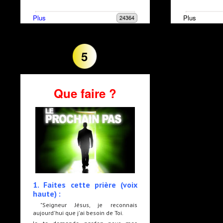
Plus
Plus
24364
5
Que faire ?
1. Faites cette prière (voix
haute) :
"Seigneur Jésus, je reconnais
aujourd'hui que j'ai besoin de Toi.