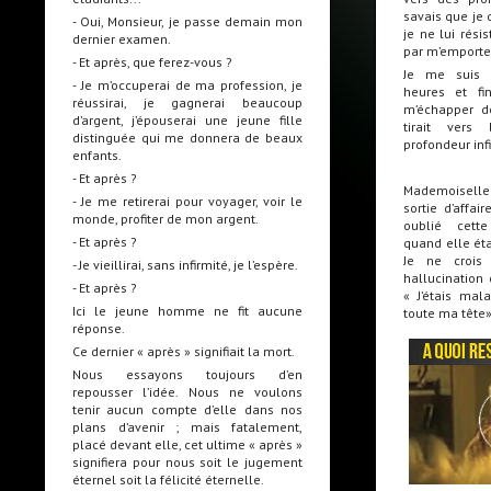
savais que je d
- Oui, Monsieur, je passe demain mon
je ne lui résist
dernier examen.
par m’emporte
- Et après, que ferez-vous ?
Je me suis 
- Je m’occuperai de ma profession, je
heures et fi
réussirai, je gagnerai beaucoup
m’échapper d
d’argent, j’épouserai une jeune fille
tirait vers
distinguée qui me donnera de beaux
profondeur infi
enfants.
- Et après ?
Mademoiselle
- Je me retirerai pour voyager, voir le
sortie d’affai
monde, profiter de mon argent.
oublié cette
- Et après ?
quand elle éta
Je ne crois
- Je vieillirai, sans infirmité, je l’espère.
hallucination 
- Et après ?
« J’étais mala
Ici le jeune homme ne fit aucune
toute ma tête»
réponse.
Ce dernier « après » signifiait la mort.
Nous essayons toujours d’en
repousser l’idée. Nous ne voulons
tenir aucun compte d’elle dans nos
plans d’avenir ; mais fatalement,
placé devant elle, cet ultime « après »
signifiera pour nous soit le jugement
éternel soit la félicité éternelle.