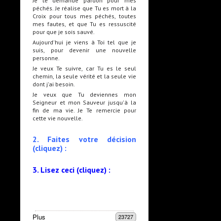
Je te demande pardon pour mes
péchés. Je réalise que Tu es mort à la
Croix pour tous mes péchés, toutes
mes fautes, et que Tu es ressuscité
pour que je sois sauvé.
Aujourd'hui je viens à Toi tel que je
suis, pour devenir une nouvelle
personne.
Je veux Te suivre, car Tu es le seul
chemin, la seule vérité et la seule vie
dont j'ai besoin.
Je veux que Tu deviennes mon
Seigneur et mon Sauveur jusqu'à la
fin de ma vie. Je Te remercie pour
cette vie nouvelle.
2. Faites votre décision
(cliquez) :
3. Lisez ceci (cliquez) :
Plus
23727