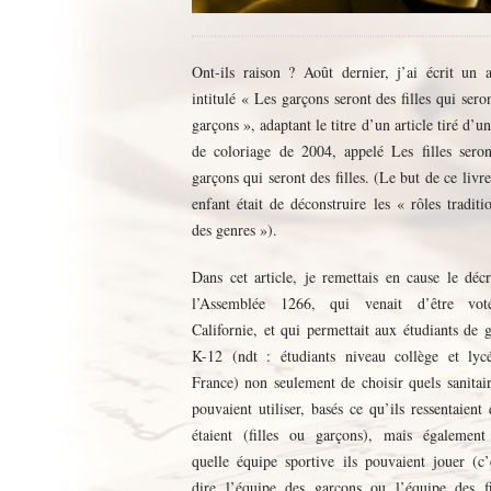
Ont-ils raison ? Août dernier, j’ai écrit un a
intitulé « Les garçons seront des filles qui sero
garçons », adaptant le titre d’un article tiré d’un
de coloriage de 2004, appelé Les filles seron
garçons qui seront des filles. (Le but de ce livr
enfant était de déconstruire les « rôles traditi
des genres »).
Dans cet article, je remettais en cause le déc
l’Assemblée 1266, qui venait d’être vo
Californie, et qui permettait aux étudiants de 
K-12 (ndt : étudiants niveau collège et lyc
France) non seulement de choisir quels sanitair
pouvaient utiliser, basés ce qu’ils ressentaient 
étaient (filles ou garçons), mais également
quelle équipe sportive ils pouvaient jouer (c’
dire l’équipe des garçons ou l’équipe des fil