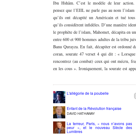
Ibn Hshâm. C’est le modèle de leur action.
religion, tuez le ! » (Sahih Boukhari, livre 88 
générations d’enseignants et d’élèves qui croi
pensez que l’EIIL ne parle pas au nom l’islam
5). J’ai quitté le Maroc et ses persécutions. J’ai
djihad, au martyr, et au combat contre les infid
qu’ils ont décapité un Américain et tué tous
la chance. D’autres, dans le monde musulman, 
Et enfin, combien de sites internet ont été cré
qu’ils considèrent infidèles. D’une manière iden
pas eu la même chance. Ils paient un prix éle
des gouvernements, vos alliés, dont des ch
le prophète de l’islam, Mahomet, décapita en un
bien des manières, pour avoir leur liberté un jo
émettent des fatwas contre les droits hu
entre 600 et 900 hommes adultes de la tribu jui
vous demande, Monsieur le Président, d’ar
fondamentaux. Si vous voulez combatt
Banu Qurayza. En fait, décapiter est ordonné d
d’être politiquement correct, d’appeler les chos
coran, sourate 47 verset 4 qui dit : « Lorsqu
leurs noms. L’EIIL, Al Qaïda, Boko Hara
rencontrez (au combat) ceux qui ont mécru, fr
Shabaab en Somalie, les Talibans et leurs ma
en les cous ». Ironiquement, la sourate est app
sœurs, sont tous fabriqués dans l’islam. Tant 
L'allégorie de la poubelle
Enfant de la Révolution française
DAVID HATHAWAY
La terreur, Paris, « nous n’avons pas
peur », et le nouveau Siècle des
Lumières