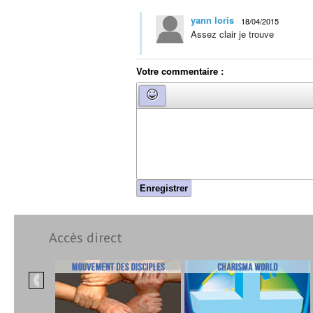
yann loris
18/04/2015
Assez clair je trouve
Votre commentaire :
Enregistrer
Accès direct