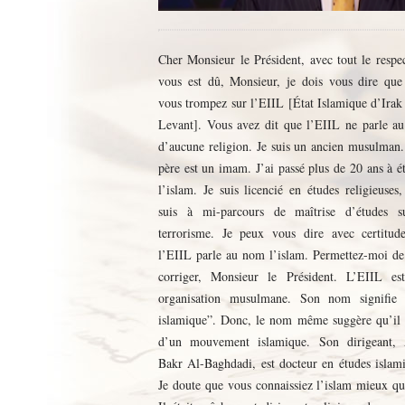
Cher Monsieur le Président, avec tout le respe
La sourate de Mahomet ». Tuer des prisonnier
monde musulman n’agira pas sur l’islam 
vous est dû, Monsieur, je dois vous dire que
aussi un ordre de Allah à Mahomet et à tou
séparera pas la religion et l’État, ce cycle ser
vous trompez sur l’EIIL [État Islamique d’Irak
musulmans. Il déclare: « Il n’appartient p
fin. Tant que vous n’agirez pas à la raci
Levant]. Vous avez dit que l’EIIL ne parle a
Prophète d’avoir des captifs de guerre, jusqu
problème, nous ne ferons qu’agir sur les symp
d’aucune religion. Je suis un ancien musulman
qu’il fasse un massacre des ennemis d’Allah e
L’EIIL n’est qu’un symptôme. S’il disparaît, d’
père est un imam. J’ai passé plus de 20 ans à é
extermine » (coran 8, 67). Au fait, trois des 
IEIIL naîtront sous d’autres noms. Vous pou
l’islam. Je suis licencié en études religieuses,
de Mahomet étaient des jeunes filles juives q
demander alors, pourquoi l’EIIL tue d’a
suis à mi-parcours de maîtrise d’études s
kidnappées au cours de ses expéditions armées 
musulmans ? La réponse c’est qu’il les cons
terrorisme. Je peux vous dire avec certitud
les minorités religieuses : l’EIIL ne se compor
comme infidèles et non musulmans. Savez-vou
l’EIIL parle au nom l’islam. Permettez-moi de
différemment aujourd’hui. Monsieur le Président
toutes les écoles dans l’islam sont d’accord
corriger, Monsieur le Président. L’EIIL es
grandi au Maroc qui passe pour être un pays m
considérer que si un musulman arrête de prier i
organisation musulmane. Son nom signifie 
Pourtant, j’ai appris dès mon jeune âge, à ha
lui être demandé de se repentir et s’il ne le fait p
islamique”. Donc, le nom même suggère qu’il s
ennemis d’Allah, spécialement les juifs e
doit être tué (Sahih Moslem, livre 5, hadith 
d’un mouvement islamique. Son dirigeant,
chrétiens. Ils sont représentés aujourd’hui par 
Savez-vous que Mahomet tenta de brûler ses pr
Bakr Al-Baghdadi, est docteur en études islam
et par l’Occident, tout particulièrement le 
compagnons quand ils arrêtèrent de venir aux p
Je doute que vous connaissiez l’islam mieux qu
Satan : l’Amérique. J’ai prié cinq fois par 
? Donc tout ce qui fait qu’un musulman peut