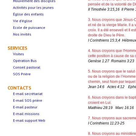
Mouvement des disciples
pensée et de la volonté de Di
Activités pour les jeunes
II Timothée 3:15,16 II Pierre 
Église des enfants
3. Nous croyons que Jésus-Chr
Vie d'église
et né de la vierge Marie. Il
Ecole de puissance
croix. Il a été enseveli et Il 
Nos invités
droite de Dieu le Père.
I Corinthiens 15:3,4 Hébreux
SERVICES
4. Nous croyons que l'Homme 
Visites
cette position à cause de sa
Opération Bus
Genèse 1:27 Romains 3:23
Conseil pastoral
5. Nous croyons que le salut
SOS Prière
ou de la religion de l’Homme. 
chemin, seul Nom par lequel
CONTACTS
Jean 14:6 Actes 4:12 Ephé
E-mail secrétariat
6. Nous croyons dans le bap
E-mail SOS prière
croient en Lui.
E-mail pasteur
Matthieu 28:19 Marc 16:16
E-mail missions
7. Nous croyons aux sacremen
E-mail support Web
I Corinthiens 11:23-25
8. Nous croyons au ministère 