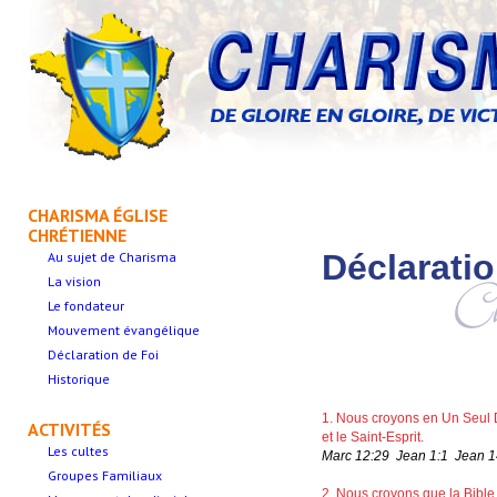
CHARISMA ÉGLISE
CHRÉTIENNE
Déclaratio
Au sujet de Charisma
La vision
Le fondateur
Mouvement évangélique
Déclaration de Foi
Historique
1. Nous croyons en Un Seul D
ACTIVITÉS
et le Saint-Esprit.
Les cultes
Marc 12:29 Jean 1:1 Jean 1
Groupes Familiaux
2. Nous croyons que la Bible e