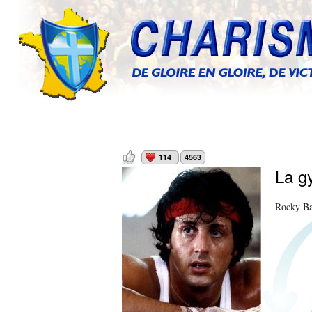
114
4563
La g
Rocky Bal