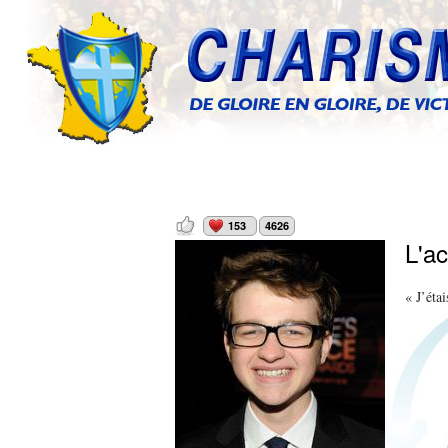
153
4626
L'ac
« J’éta