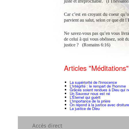
juste et irréprochable. (
I Thessalon
Car c’est en croyant du coeur qu’on
parvient au salut, selon ce que dit l
Ne savez-vous pas qu’en vous livra
de celui à qui vous obéissez, soit d
justice ? (Romains 6:16)
Articles "Méditations"
La supériorité de l'innocence
L'intégrité : le rempart de l'homme
Grâces soient rendues à Dieu qui no
Un Sauveur nous est né
L'Éternel qui guérit
L'importance de la prière
On répond à la justice avec droiture
La justice de Dieu
Accès direct