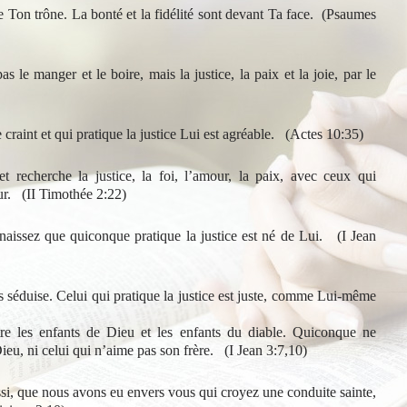
e Ton trône. La bonté et la fidélité sont devant Ta face. (
Psaumes
 le manger et le boire, mais la justice, la paix et la joie, par le
craint et qui pratique la justice Lui est agréable. (
Actes 10:35)
et recherche la justice, la foi, l’amour, la paix, avec ceux qui
ur. (
II Timothée 2:22)
nnaissez que quiconque pratique la justice est né de Lui. (
I Jean
s séduise. Celui qui pratique la justice est juste, comme Lui-même
tre les enfants de Dieu et les enfants du diable. Quiconque ne
Dieu, ni celui qui n’aime pas son frère. (
I Jean 3:7,10)
ssi, que nous avons eu envers vous qui croyez une conduite sainte,