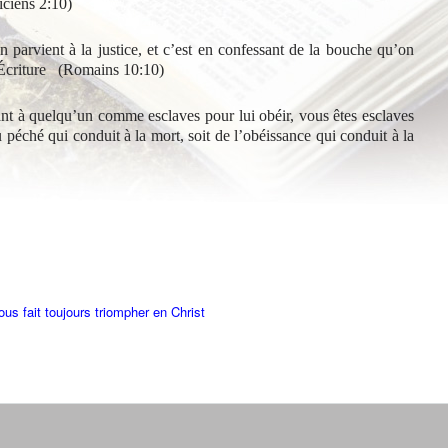
iciens 2:10)
 parvient à la justice, et c’est en confessant de la bouche qu’on
’Écriture (
Romains 10:10)
nt à quelqu’un comme esclaves pour lui obéir, vous êtes esclaves
u péché qui conduit à la mort, soit de l’obéissance qui conduit à la
us fait toujours triompher en Christ