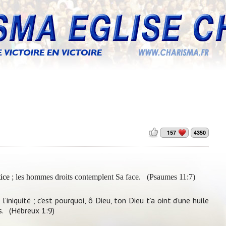
157
4350
tice
; les hommes droits contemplent Sa face. (
Psaumes 11:7)
l’iniquité ; c’est pourquoi, ô Dieu, ton Dieu t’a oint d’une huile
s. (Hébreux 1:9)