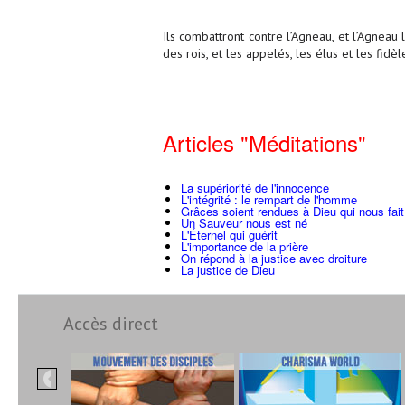
Ils combattront contre l’Agneau, et l’Agneau 
des rois, et les appelés, les élus et les fidèl
Articles "Méditations"
La supériorité de l'innocence
L'intégrité : le rempart de l'homme
Grâces soient rendues à Dieu qui nous fait
Un Sauveur nous est né
L'Éternel qui guérit
L'importance de la prière
On répond à la justice avec droiture
La justice de Dieu
Accès direct