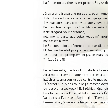
La fin de toutes choses est proche. Soyez do
Jésus leur adressa une parabole, pour montrer
Il dit : Il y avait dans une ville un juge qui 
Il y avait aussi dans cette ville une veuve qui
Pendant longtemps il refusa. Mais ensuite i
n’aie d’égard pour personne,
néanmoins, parce que cette veuve m’importun
me casser la tête.
Le Seigneur ajouta : Entendez ce que dit le j
Et Dieu ne fera-t-il pas justice à ses élus, qui
dis, il leur fera promptement justice. Mais, q
? (Luc 18:1-8)
En ce temps-là, Ezéchias fut malade à la mort.
Ainsi parle l’Éternel : Donne tes ordres à ta m
Ézéchias tourna son visage contre le mur, et fi
Ô Éternel ! souviens-toi que j’ai marché devan
qui est bien à tes yeux ! Et Ézéchias répand
Puis la parole de l’Éternel fut adressée à Ésa
Va, et dis à Ezéchias : Ainsi parle l’Éternel,
larmes. Voici, j’ajouterai à tes jours quinze 