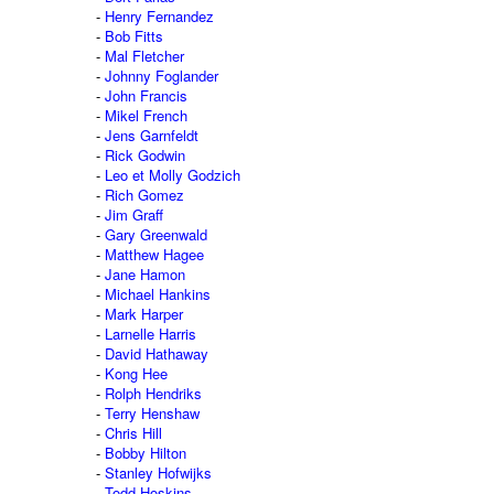
Henry Fernandez
Bob Fitts
Mal Fletcher
Johnny Foglander
John Francis
Mikel French
Jens Garnfeldt
Rick Godwin
Leo et Molly Godzich
Rich Gomez
Jim Graff
Gary Greenwald
Matthew Hagee
Jane Hamon
Michael Hankins
Mark Harper
Larnelle Harris
David Hathaway
Kong Hee
Rolph Hendriks
Terry Henshaw
Chris Hill
Bobby Hilton
Stanley Hofwijks
Todd Hoskins