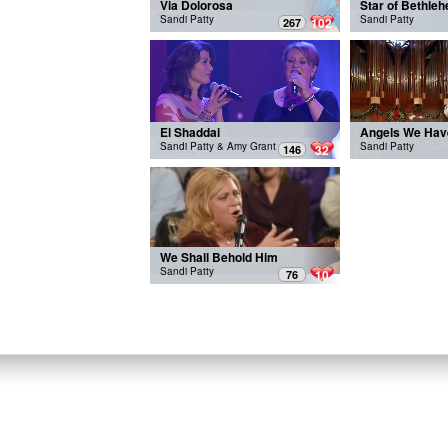
Via Dolorosa
Star of Bethle
Sandi Patty
Sandi Patty
102
267
El Shaddai
Angels We Hav
Sandi Patty & Amy Grant
Sandi Patty
32
146
We Shall Behold Him
Sandi Patty
10
76