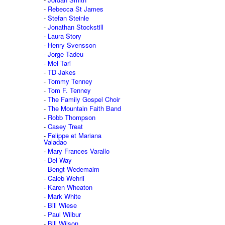
Rebecca St James
Stefan Steinle
Jonathan Stockstill
Laura Story
Henry Svensson
Jorge Tadeu
Mel Tari
TD Jakes
Tommy Tenney
Tom F. Tenney
The Family Gospel Choir
The Mountain Faith Band
Robb Thompson
Casey Treat
Felippe et Mariana
Valadao
Mary Frances Varallo
Del Way
Bengt Wedemalm
Caleb Wehrli
Karen Wheaton
Mark White
Bill Wiese
Paul Wilbur
Bill Wilson