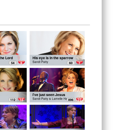
the Lord
His eye is in the sparrow
Sandi Patty
8
7
54
60
I've just seen Jesus
Sandi Patty & Larnelle Harris
16
22
112
896