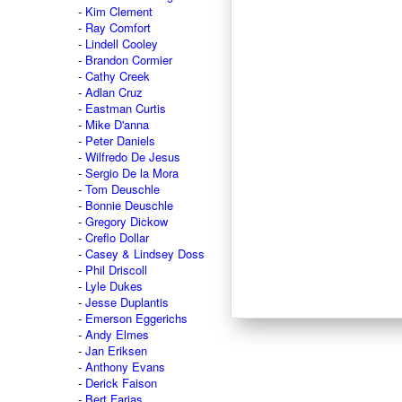
Kim Clement
Ray Comfort
Lindell Cooley
Brandon Cormier
Cathy Creek
Adlan Cruz
Eastman Curtis
Mike D'anna
Peter Daniels
Wilfredo De Jesus
Sergio De la Mora
Tom Deuschle
Bonnie Deuschle
Gregory Dickow
Creflo Dollar
Casey & Lindsey Doss
Phil Driscoll
Lyle Dukes
Jesse Duplantis
Emerson Eggerichs
Andy Elmes
Jan Eriksen
Anthony Evans
Derick Faison
Bert Farias