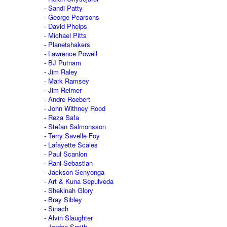
Sandi Patty
George Pearsons
David Phelps
Michael Pitts
Planetshakers
Lawrence Powell
BJ Putnam
Jim Raley
Mark Ramsey
Jim Reimer
Andre Roebert
John Withney Rood
Reza Safa
Stefan Salmonsson
Terry Savelle Foy
Lafayette Scales
Paul Scanlon
Rani Sebastian
Jackson Senyonga
Art & Kuna Sepulveda
Shekinah Glory
Bray Sibley
Sinach
Alvin Slaughter
Jordan Smith