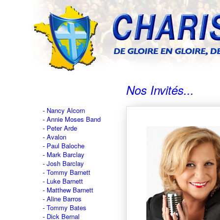
Nos Invités...
Nancy Alcorn
Annie Moses Band
Peter Arde
Avalon
Paul Baloche
Mark Barclay
Josh Barclay
Tommy Barnett
Luke Barnett
Matthew Barnett
Aline Barros
Tommy Bates
Dick Bernal