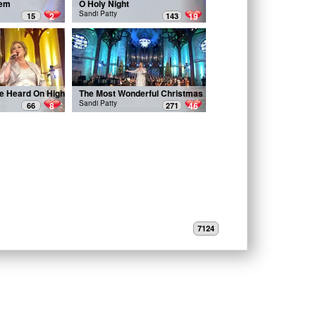
hem
O Holy Night
Sandi Patty
2
19
15
143
e Heard On High
The Most Wonderful Christmas
Sandi Patty
8
46
66
271
7124