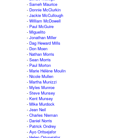
Sameh Maurice
Donnie McClurkin
Jackie McCullough
William McDowell
Paul McGuire
Miguelito
Jonathan Miller
Dag Heward Mills
Don Moen
Nathan Morris
Sean Morris
Paul Morton
Marie Hélène Moulin
Nicole Mullen
Martha Munizzi
Myles Munroe
Steve Munsey
Kent Munsey
Mike Murdock
Jean Neil
Charles Nieman
Daniel Norris
Patrick Ondrey
Ayo Oritsejafor
Helen Oriysejafor