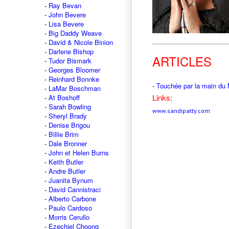
Ray Bevan
John Bevere
Lisa Bevere
Big Daddy Weave
David & Nicole Binion
Darlene Bishop
ARTICLES
Tudor Bismark
Georges Bloomer
Reinhard Bonnke
-
Touchée par la main du 
LaMar Boschman
Links:
At Boshoff
Sarah Bowling
www.sandipatty.com
Sheryl Brady
Denise Brigou
Billie Brim
Dale Bronner
John et Helen Burns
Keith Butler
Andre Butler
Juanita Bynum
David Cannistraci
Alberto Carbone
Paulo Cardoso
Morris Cerullo
Ezechiel Choong