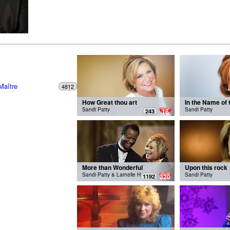
Maître
4812
How Great thou art
In the Name of 
Sandi Patty
Sandi Patty
16
243
More than Wonderful
Upon this rock
Sandi Patty & Larnelle Harris
Sandi Patty
320
1192