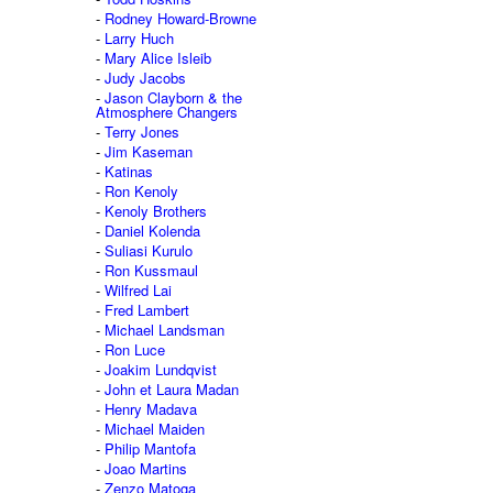
Rodney Howard-Browne
Larry Huch
Mary Alice Isleib
Judy Jacobs
Jason Clayborn & the
Atmosphere Changers
Terry Jones
Jim Kaseman
Katinas
Ron Kenoly
Kenoly Brothers
Daniel Kolenda
Suliasi Kurulo
Ron Kussmaul
Wilfred Lai
Fred Lambert
Michael Landsman
Ron Luce
Joakim Lundqvist
John et Laura Madan
Henry Madava
Michael Maiden
Philip Mantofa
Joao Martins
Zenzo Matoga