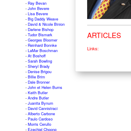
Ray Bevan
John Bevere
Lisa Bevere
Big Daddy Weave
David & Nicole Binion
Darlene Bishop
ARTICLES
Tudor Bismark
Georges Bloomer
Reinhard Bonnke
Links:
LaMar Boschman
At Boshoff
Sarah Bowling
Sheryl Brady
Denise Brigou
Billie Brim
Dale Bronner
John et Helen Burns
Keith Butler
Andre Butler
Juanita Bynum
David Cannistraci
Alberto Carbone
Paulo Cardoso
Morris Cerullo
Ezechiel Choong