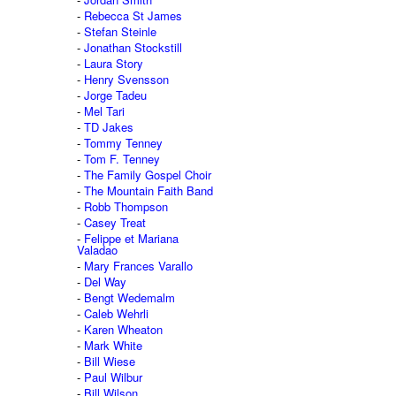
Rebecca St James
Stefan Steinle
Jonathan Stockstill
Laura Story
Henry Svensson
Jorge Tadeu
Mel Tari
TD Jakes
Tommy Tenney
Tom F. Tenney
The Family Gospel Choir
The Mountain Faith Band
Robb Thompson
Casey Treat
Felippe et Mariana
Valadao
Mary Frances Varallo
Del Way
Bengt Wedemalm
Caleb Wehrli
Karen Wheaton
Mark White
Bill Wiese
Paul Wilbur
Bill Wilson