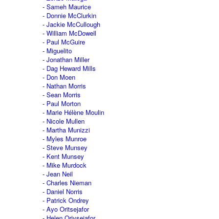
Sameh Maurice
Donnie McClurkin
Jackie McCullough
William McDowell
Paul McGuire
Miguelito
Jonathan Miller
Dag Heward Mills
Don Moen
Nathan Morris
Sean Morris
Paul Morton
Marie Hélène Moulin
Nicole Mullen
Martha Munizzi
Myles Munroe
Steve Munsey
Kent Munsey
Mike Murdock
Jean Neil
Charles Nieman
Daniel Norris
Patrick Ondrey
Ayo Oritsejafor
Helen Oriysejafor