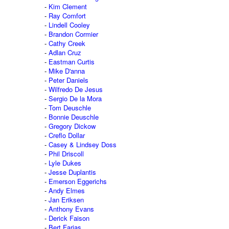
Kim Clement
Ray Comfort
Lindell Cooley
Brandon Cormier
Cathy Creek
Adlan Cruz
Eastman Curtis
Mike D'anna
Peter Daniels
Wilfredo De Jesus
Sergio De la Mora
Tom Deuschle
Bonnie Deuschle
Gregory Dickow
Creflo Dollar
Casey & Lindsey Doss
Phil Driscoll
Lyle Dukes
Jesse Duplantis
Emerson Eggerichs
Andy Elmes
Jan Eriksen
Anthony Evans
Derick Faison
Bert Farias