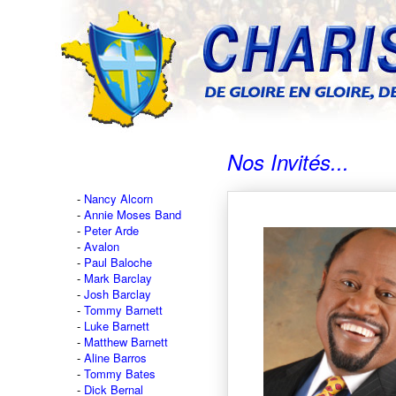
Nos Invités...
Nancy Alcorn
Annie Moses Band
Peter Arde
Avalon
Paul Baloche
Mark Barclay
Josh Barclay
Tommy Barnett
Luke Barnett
Matthew Barnett
Aline Barros
Tommy Bates
Dick Bernal