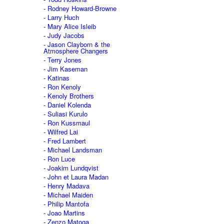
Rodney Howard-Browne
Larry Huch
Mary Alice Isleib
Judy Jacobs
Jason Clayborn & the
Atmosphere Changers
Terry Jones
Jim Kaseman
Katinas
Ron Kenoly
Kenoly Brothers
Daniel Kolenda
Suliasi Kurulo
Ron Kussmaul
Wilfred Lai
Fred Lambert
Michael Landsman
Ron Luce
Joakim Lundqvist
John et Laura Madan
Henry Madava
Michael Maiden
Philip Mantofa
Joao Martins
Zenzo Matoga