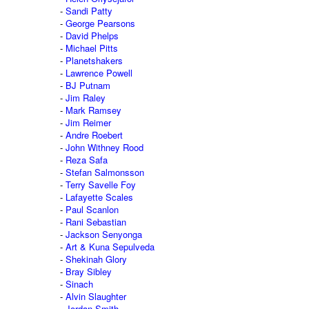
Sandi Patty
George Pearsons
David Phelps
Michael Pitts
Planetshakers
Lawrence Powell
BJ Putnam
Jim Raley
Mark Ramsey
Jim Reimer
Andre Roebert
John Withney Rood
Reza Safa
Stefan Salmonsson
Terry Savelle Foy
Lafayette Scales
Paul Scanlon
Rani Sebastian
Jackson Senyonga
Art & Kuna Sepulveda
Shekinah Glory
Bray Sibley
Sinach
Alvin Slaughter
Jordan Smith