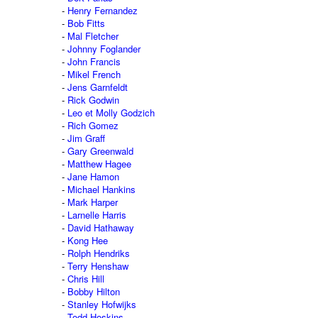
Henry Fernandez
Bob Fitts
Mal Fletcher
Johnny Foglander
John Francis
Mikel French
Jens Garnfeldt
Rick Godwin
Leo et Molly Godzich
Rich Gomez
Jim Graff
Gary Greenwald
Matthew Hagee
Jane Hamon
Michael Hankins
Mark Harper
Larnelle Harris
David Hathaway
Kong Hee
Rolph Hendriks
Terry Henshaw
Chris Hill
Bobby Hilton
Stanley Hofwijks
Todd Hoskins